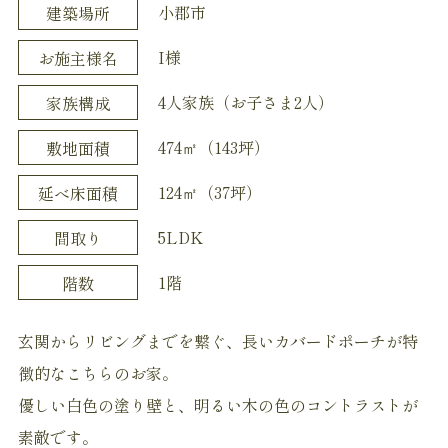
小郡市
建築場所
I様
お施主様名
4人家族（お子さま2人）
家族構成
474㎡（143坪）
敷地面積
124㎡（37坪）
延べ床面積
5LDK
間取り
1階
階数
玄関からリビングまでを繋ぐ、長いカバードポーチが特
徴的なこちらのお家。
優しい白色の塗り壁と、明るい木の色のコントラストが
素敵です。